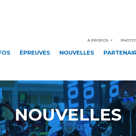
À PROPOS
PHOTOS
FOS
ÉPREUVES
NOUVELLES
PARTENAI
NOUVELLES