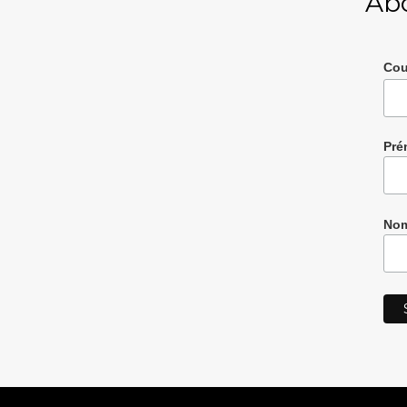
Ab
Cou
Pré
Nom