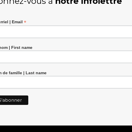
onnez-vous à
notre infolettre
*
rriel | Email
nom | First name
 de famille | Last name