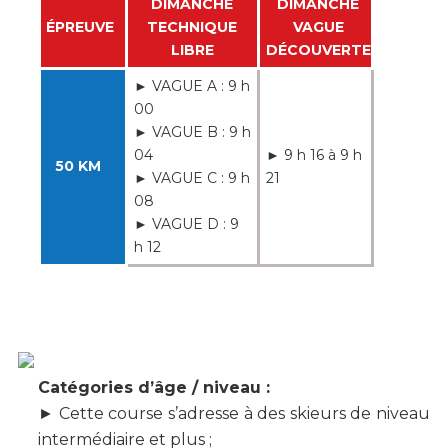
DIMANCHE
DIMANCHE
ÉPREUVE
TECHNIQUE
VAGUE
LIBRE
DÉCOUVERTE
► VAGUE A : 9 h
00
► VAGUE B : 9 h
04
► 9 h 16 à 9 h
50 KM
► VAGUE C : 9 h
21
08
► VAGUE D : 9
h 12
Catégories d’âge / niveau :
► Cette course s’adresse à des skieurs de niveau
intermédiaire et plus ;