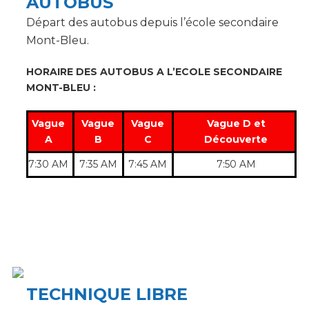
AUTOBUS
Départ des autobus depuis l’école secondaire
Mont-Bleu.
HORAIRE DES AUTOBUS A L’ECOLE SECONDAIRE
MONT-BLEU :
Vague
Vague
Vague
Vague D et
A
B
C
Découverte
7:30 AM
7:35 AM
7:45 AM
7:50 AM
TECHNIQUE LIBRE