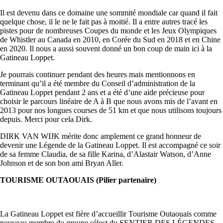
Il est devenu dans ce domaine une sommité mondiale car quand il fait
quelque chose, il le ne le fait pas à moitié. Il a entre autres tracé les
pistes pour de nombreuses Coupes du monde et les Jeux Olympiques
de Whistler au Canada en 2010, en Corée du Sud en 2018 et en Chine
en 2020. Il nous a aussi souvent donné un bon coup de main ici à la
Gatineau Loppet.
Je pourrais continuer pendant des heures mais mentionnons en
terminant qu’il a été membre du Conseil d’administration de la
Gatineau Loppet pendant 2 ans et a été d’une aide précieuse pour
choisir le parcours linéaire de A à B que nous avons mis de l’avant en
2013 pour nos longues courses de 51 km et que nous utilisons toujours
depuis. Merci pour cela Dirk.
DIRK VAN WIJK mérite donc amplement ce grand honneur de
devenir une Légende de la Gatineau Loppet. Il est accompagné ce soir
de sa femme Claudia, de sa fille Karina, d’Alastair Watson, d’Anne
Johnson et de son bon ami Bryan Aller.
TOURISME OUTAOUAIS (Pilier partenaire)
La Gatineau Loppet est fière d’accueillir Tourisme Outaouais comme
nouveau membre du groupe sélect du SENTIER DES LÉGENDES