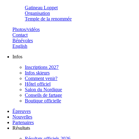
Gatineau Loppet
Organisation
Temple de la renommée
Photos/vidéos
Contact
Bénévoles
English
Infos
Inscriptions 2027
Infos skieurs
Comment venir?
Hôtel officiel
Salon du Nordique
Conseils de fartage
Boutique officielle
Épreuves
Nouvelles
Partenaires
Résultats
Résultats officiels 2026