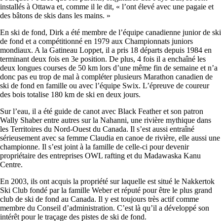
installés à Ottawa et, comme il le dit, « l’ont élevé avec une pagaie et
des bâtons de skis dans les mains. »
En ski de fond, Dirk a été membre de l’équipe canadienne junior de ski
de fond et a compétitionné en 1979 aux Championnats juniors
mondiaux. A la Gatineau Loppet, il a pris 18 départs depuis 1984 en
terminant deux fois en 3e position. De plus, 4 fois il a enchaîné les
deux longues courses de 50 km lors d’une même fin de semaine et n’a
donc pas eu trop de mal à compléter plusieurs Marathon canadien de
ski de fond en famille ou avec l’équipe Swix. L’épreuve de coureur
des bois totalise 180 km de ski en deux jours.
Sur l’eau, il a été guide de canot avec Black Feather et son patron
Wally Shaber entre autres sur la Nahanni, une rivière mythique dans
les Territoires du Nord-Ouest du Canada. Il s’est aussi entraîné
sérieusement avec sa femme Claudia en canoe de rivière, elle aussi une
championne. Il s’est joint à la famille de celle-ci pour devenir
propriétaire des entreprises OWL rafting et du Madawaska Kanu
Centre.
En 2003, ils ont acquis la propriété sur laquelle est situé le Nakkertok
Ski Club fondé par la famille Weber et réputé pour être le plus grand
club de ski de fond au Canada. Il y est toujours très actif comme
membre du Conseil d’administration. C’est là qu’il a développé son
intérêt pour le traçage des pistes de ski de fond.