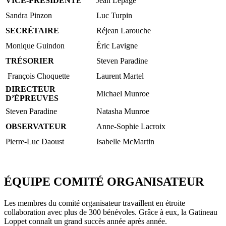
VICE-PRÉSIDENTE
Jean Lepage
Sandra Pinzon
Luc Turpin
SECRÉTAIRE
Réjean Larouche
Monique Guindon
Éric Lavigne
TRÉSORIER
Steven Paradine
François Choquette
Laurent Martel
DIRECTEUR
Michael Munroe
D’ÉPREUVES
Steven Paradine
Natasha Munroe
OBSERVATEUR
Anne-Sophie Lacroix
Pierre-Luc Daoust
Isabelle McMartin
ÉQUIPE COMIT
É
ORGANISATEUR
Les membres du comité organisateur travaillent en étroite
collaboration avec plus de 300 bénévoles. Grâce à eux, la Gatineau
Loppet
connaît
un grand succès année après année.