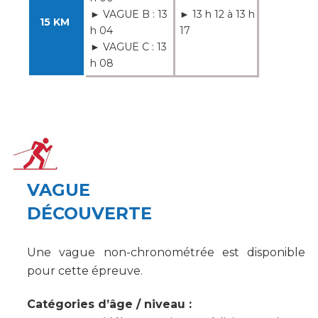
► VAGUE B : 13
► 13 h 12 à 13 h
15 KM
h 04
17
► VAGUE C : 13
h 08
VAGUE
DÉCOUVERTE
Une vague non-chronométrée est disponible
pour cette épreuve.
Catégories d’âge / niveau :