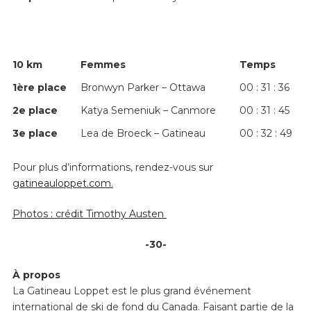
10 km
Femmes
Temps
1
ère
place
Bronwyn Parker – Ottawa
00 : 31 : 36
2
e
place
Katya Semeniuk – Canmore
00 : 31 : 45
3
e
place
Lea de Broeck – Gatineau
00 : 32 : 49
Pour plus d’informations, rendez-vous sur
gatineauloppet.com.
Photos : crédit Timothy Austen
-30-
À propos
La Gatineau Loppet est le plus grand événement
international de ski de fond du Canada. Faisant partie de la