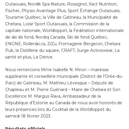
Outaouais, Nordik Spa-Nature, Rossignol, Xact Nutrition,
Fischer, Physio Avantage Plus, Sport Échange Outaouais,
Tourisme Québec, la Ville de Gatineau, la Municipalité de
Chelsea, Loisir Sport Outaouais, la Commission de la
capitale nationale, Worldloppet, la Fédération internationale
de ski de fond, Nordiq Canada, Ski de fond Québec,
ENGNE, Rollerski.ca, ZiZu, Fromagerie Bergeron, Chelsea
Pub, la Distillerie du square, CRAFT, Surge Activewear, La
santé et plus, La Dérive.
Nous remercions Mme Isabelle N. Miron – mairesse
suppléante et conseillère municipale (District de l’Orée-du-
Parc) de Gatineau, M. Mathieu Lévesque – Député de
Chapleau et M. Pierre Guénard – Maire de Chelsea et Son
Excellence M. Margus Rava, Ambassadeur de la
République d’Estonie au Canada de nous avoir honorés de
leurs présences lors du Cocktail de la Worldloppet du
samedi 18 février 2023.
Résultats officiels