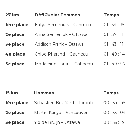
27 km
Défi Junior Femmes
Temps
1
ère
place
Katya Semeniuk – Canmore
01 : 34 : 35
2
e
place
Anna Semeniuk – Ottawa
01 : 37 : 11
3
e
place
Addison Frank – Ottawa
01 : 43 : 11
4
e
place
Chloe Pharand – Gatineau
01 : 49 : 14
5
e
place
Madeleine Fortin – Gatineau
01 : 49 : 56
15 km
Hommes
Temps
1
ère
place
Sebastien Bouffard – Toronto
00 : 54 : 45
2
e
place
Martin Kariya – Vancouver
00 : 55 : 04
3
e
place
Yip de Bruijn – Ottawa
00 : 56 : 19