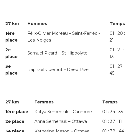
27 km
Hommes
Temps
1
ère
Félix-Olivier Moreau – Saint-Ferréol-
01 : 20 :
place
Les-Neiges
21
2
e
01 : 21 :
Samuel Picard – St-Hippolyte
place
13
3
e
01 : 27 :
Raphael Guerout – Deep River
place
45
27 km
Femmes
Temps
1
ère
place
Katya Semeniuk – Canmore
01 : 34 : 35
2
e
place
Anna Semeniuk – Ottawa
01 : 37 : 11
3
e
place
Katherine Mason – Ottawa
01 : 38 : 44