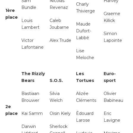
Sam
Nicolas
Harvey
Charly
Bundle
Revenaz
1
ère
Thivierge
Graeme
place
Louis
Caleb
Killick
Maude
Lambert
Joubarne
Dufort-
Simon
Labbé
Victor
Alex Trude
Lapointe
Lafontaine
Lise
Meloche
The Rizzly
Les
Euro-
Bears
S.O.S.
Tortues
sport
Bastiaan
Silvia
Alizée
Olivier
Brouwer
Welch
Cléments
Babineau
2
e
place
Kai Samm
Oisin Kiely
Édouard
Eric
Larose
Lavigne
Darwin
Sherlock