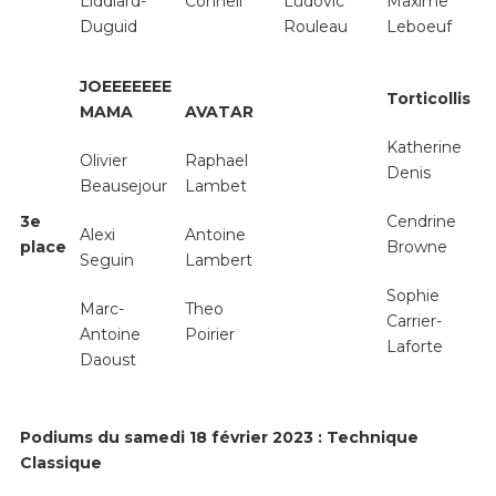
Liddiard-
Connell
Ludovic
Maxime
Duguid
Rouleau
Leboeuf
JOEEEEEEE
Torticollis
MAMA
AVATAR
Katherine
Olivier
Raphael
Denis
Beausejour
Lambet
3
e
Cendrine
Alexi
Antoine
place
Browne
Seguin
Lambert
Sophie
Marc-
Theo
Carrier-
Antoine
Poirier
Laforte
Daoust
Podiums du samedi 18 février 2023 : Technique
Classique