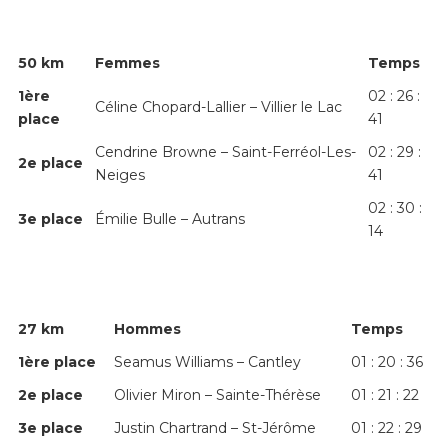
50 km
Femmes
Temps
1
ère
02 : 26 :
Céline Chopard-Lallier – Villier le Lac
place
41
Cendrine Browne – Saint-Ferréol-Les-
02 : 29 :
2
e
place
Neiges
41
02 : 30 :
3
e
place
Émilie Bulle – Autrans
14
27 km
Hommes
Temps
1
ère
place
Seamus Williams – Cantley
01 : 20 : 36
2
e
place
Olivier Miron – Sainte-Thérèse
01 : 21 : 22
3
e
place
Justin Chartrand – St-Jérôme
01 : 22 : 29