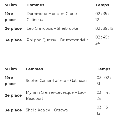
50 km
Hommes
Temps
1
ère
Dominique Moncion-Groulx –
02 : 35 :
place
Gatineau
12
2
e
place
Leo Grandbois – Sherbrooke
02 : 35 : 15
02 : 45 :
3
e
place
Philippe Quessy – Drummondville
24
50 km
Femmes
Temps
1
ère
03 : 02 :
Sophie Carrier-Laforte – Gatineau
place
51
Myriam Grenier-Levesque – Lac-
03 : 14 :
2
e
place
Beauport
23
03 : 15 :
3
e
place
Sheila Kealey – Ottawa
12