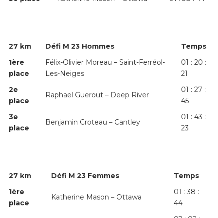
27 km
Défi M 23 Hommes
Temps
1
ère
Félix-Olivier Moreau – Saint-Ferréol-
01 : 20 :
place
Les-Neiges
21
2
e
01 : 27 :
Raphael Guerout – Deep River
place
45
3
e
01 : 43 :
Benjamin Croteau – Cantley
place
23
27 km
Défi M 23 Femmes
Temps
1
ère
01 : 38 :
Katherine Mason – Ottawa
place
44