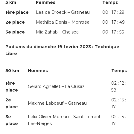
5 km
Femmes
Temps
1
ère
place
Lea de Broeck – Gatineau
00 : 17 : 29
2
e
place
Mathilda Denis – Montréal
00 : 17 : 49
3
e
place
Mia Zahab – Chelsea
00 : 17 : 56
Podiums du dimanche 19 février 2023 : Technique
Libre
50 km
Hommes
Temps
1
ère
02 : 12 :
Gérard Agnellet – La Clusaz
place
58
2
e
02 : 15 :
Maxime Leboeuf – Gatineau
place
17
3
e
Félix-Olivier Moreau – Saint-Ferréol-
02 : 15 :
place
Les-Neiges
17