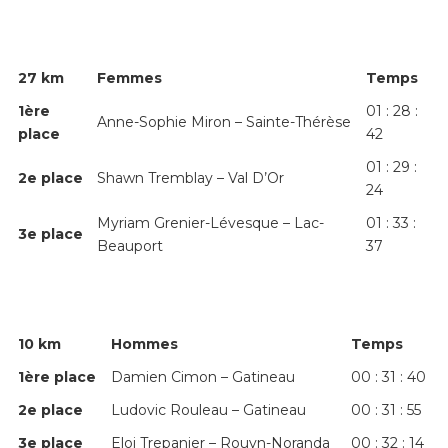
27 km
Femmes
Temps
1
ère
01 : 28 :
Anne-Sophie Miron – Sainte-Thérèse
place
42
01 : 29 :
2
e
place
Shawn Tremblay – Val D’Or
24
Myriam Grenier-Lévesque – Lac-
01 : 33 :
3
e
place
Beauport
37
10 km
Hommes
Temps
1
ère
place
Damien Cimon – Gatineau
00 : 31 : 40
2
e
place
Ludovic Rouleau – Gatineau
00 : 31 : 55
3
e
place
Eloi Trepanier – Rouyn-Noranda
00 : 32 : 14