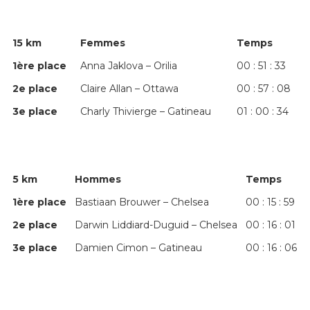
15 km
Femmes
Temps
1
ère
place
Anna Jaklova – Orilia
00 : 51 : 33
2
e
place
Claire Allan – Ottawa
00 : 57 : 08
3
e
place
Charly Thivierge – Gatineau
01 : 00 : 34
5 km
Hommes
Temps
1
ère
place
Bastiaan Brouwer – Chelsea
00 : 15 : 59
2
e
place
Darwin Liddiard-Duguid – Chelsea
00 : 16 : 01
3
e
place
Damien Cimon – Gatineau
00 : 16 : 06