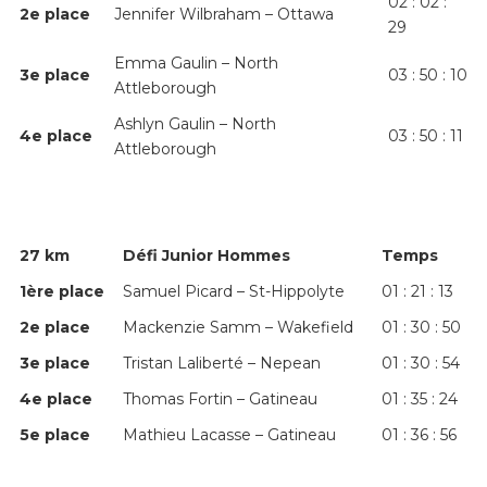
02 : 02 :
2
e
place
Jennifer Wilbraham – Ottawa
29
Emma Gaulin – North
3
e
place
03 : 50 : 10
Attleborough
Ashlyn Gaulin – North
4
e
place
03 : 50 : 11
Attleborough
27 km
Défi Junior Hommes
Temps
1
ère
place
Samuel Picard – St-Hippolyte
01 : 21 : 13
2
e
place
Mackenzie Samm – Wakefield
01 : 30 : 50
3
e
place
Tristan Laliberté – Nepean
01 : 30 : 54
4
e
place
Thomas Fortin – Gatineau
01 : 35 : 24
5
e
place
Mathieu Lacasse – Gatineau
01 : 36 : 56