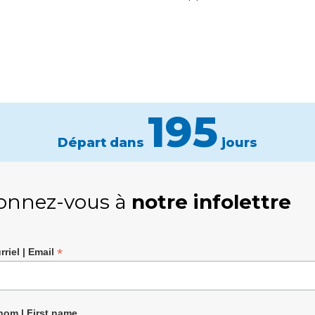
195
Départ dans
jours
onnez-vous à
notre infolettre
*
rriel | Email
nom | First name