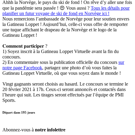
Ahhh la Norvège, le pays du ski de fond ! On rêve d’y aller une fois
que la pandémie sera passée !
😍
Vous aussi ?
Tous les détails pour
planifier un futur voyage de ski de fond en Norvège ici !
Nous remercions l’ambassade de Norvège pour leur soutien envers
la Gatineau Loppet ! Aujourd’hui, celle-ci vous offre de remporter
une tuque affichant le drapeau de la Norvège et le logo de la
Gatineau Loppet !
𝐂𝐨𝐦𝐦𝐞𝐧𝐭 𝐩𝐚𝐫𝐭𝐢𝐜𝐢𝐩𝐞𝐫 ?
1) Soyez inscrit à la Gatineau Loppet Virtuelle avant la fin du
concours.
2) En commentaire sous la publication officielle du concours
sur
notre page Facebook
, partagez une photo d’où vous faites la
Gatineau Loppet Virtuelle, où que vous soyez dans le monde !
Vingt gagnants seront choisis au hasard. Le concours se termine le
20 février 2021 à 17h. Ceux-ci seront annoncés et contactés dans
l’heure qui suit. Les tirages seront effectués par l’équipe de PMI
Sports.
Départ dans
195
jours
Abonnez-vous à
notre infolettre