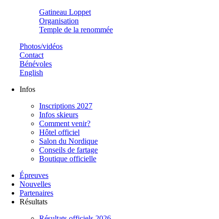
Gatineau Loppet
Organisation
Temple de la renommée
Photos/vidéos
Contact
Bénévoles
English
Infos
Inscriptions 2027
Infos skieurs
Comment venir?
Hôtel officiel
Salon du Nordique
Conseils de fartage
Boutique officielle
Épreuves
Nouvelles
Partenaires
Résultats
Résultats officiels 2026