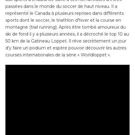
passées dans le monde du soccer de haut niveau. Il a
représenté le Canada à plusieurs reprises dans différents
sports dont le soccer, le triathlon d’hiver et la course en
montagne (trail running). Après être tombé amoureux du
ski de fond il y a plusieurs années, il a décroché le top 10 au
50 km de la Gatineau Loppet. Il rêve secrètement un jour
d’y faire un podium et espère pouvoir découvrir les autres
courses internationales de la série « Worldloppet ».