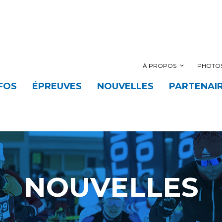
À PROPOS
PHOTOS
FOS
ÉPREUVES
NOUVELLES
PARTENAI
NOUVELLES