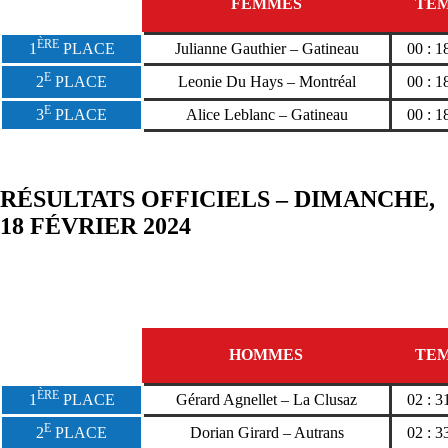
FEMMES
TE
ÈRE
1
PLACE
Julianne Gauthier – Gatineau
00 : 1
E
2
PLACE
Leonie Du Hays – Montréal
00 : 1
E
3
PLACE
Alice Leblanc – Gatineau
00 : 1
RÉSULTATS OFFICIELS – DIMANCHE,
18 FÉVRIER 2024
HOMMES
TE
ÈRE
1
PLACE
Gérard Agnellet – La Clusaz
02 : 3
E
2
PLACE
Dorian Girard – Autrans
02 : 3