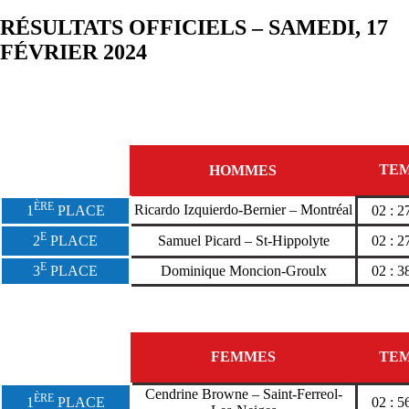
RÉSULTATS OFFICIELS – SAMEDI, 17
FÉVRIER 2024
TE
HOMMES
ÈRE
Ricardo Izquierdo-Bernier – Montréal
1
PLACE
02 : 2
E
2
PLACE
Samuel Picard – St-Hippolyte
02 : 2
E
3
PLACE
Dominique Moncion-Groulx
02 : 3
FEMMES
TE
Cendrine Browne – Saint-Ferreol-
ÈRE
1
PLACE
02 : 5