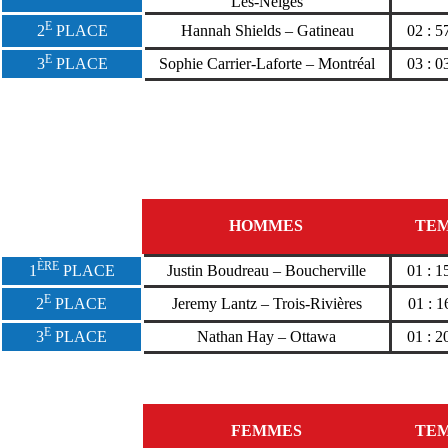
Les-Neiges
E
2
PLACE
Hannah Shields – Gatineau
02 : 5
E
3
PLACE
Sophie Carrier-Laforte – Montréal
03 : 0
HOMMES
TE
ÈRE
1
PLACE
Justin Boudreau – Boucherville
01 : 1
E
2
PLACE
Jeremy Lantz – Trois-Rivières
01 : 1
E
3
PLACE
Nathan Hay – Ottawa
01 : 2
FEMMES
TE