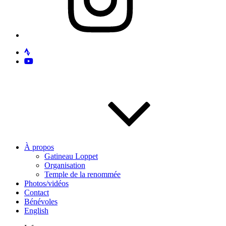
À propos
Gatineau Loppet
Organisation
Temple de la renommée
Photos/vidéos
Contact
Bénévoles
English