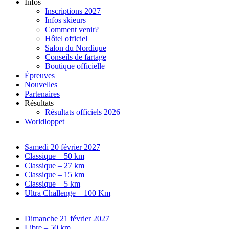
Infos
Inscriptions 2027
Infos skieurs
Comment venir?
Hôtel officiel
Salon du Nordique
Conseils de fartage
Boutique officielle
Épreuves
Nouvelles
Partenaires
Résultats
Résultats officiels 2026
Worldloppet
Samedi 20 février 2027
Classique – 50 km
Classique – 27 km
Classique – 15 km
Classique – 5 km
Ultra Challenge – 100 Km
Dimanche 21 février 2027
Libre – 50 km