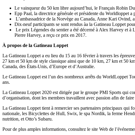
Le vainqueur du 50 km libre aujourd’hui, le Français Robin Du
Epp Paal, la directrice générale et présidente du Worldloppet a p
L’ambassadrice de la Norvège au Canada, Anne Kari Ovind, a pri
Dix-neuf participants se sont rendus àa la Gatineau Loppet pour
Le prix Légendes du sentier a été décerné à Alex Harvey et à L
Pierre Harvey, a reçu ce prix en 2017.
À propos de la Gatineau Loppet
La Gatineau Loppet a eu lieu du 15 au 16 février à travers les épreuve
27 km et 50 km de style classique ainsi que de 10 km, 27 km et 50 km e
Canada, des États-Unis, d’Europe et d’Australie.
Le Gatineau Loppet est l’un des nombreux arrêts du WorldLoppet Tour
ans.
La Gatineau Loppet 2020 est dirigée par le groupe PMI Sports qui co
d’organisation, dont les membres travaillent avec passion afin de fair
La Gatineau Loppet tient à remercier ses partenaires principaux qui f
nationale, les Bicyclettes de Hull, Swix, le spa Nordik, la ferme He
nutrition, et Otto’s Subaru.
Pour de plus amples informations, consultez le site Web de l’événeme