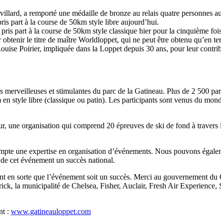
villard, a remporté une médaille de bronze au relais quatre personnes 
ris part à la course de 50km style libre aujourd’hui.
s part à la course de 50km style classique hier pour la cinquième fois
 obtenir le titre de maître Worldloppet, qui ne peut être obtenu qu’en 
ouise Poirier, impliquée dans la Loppet depuis 30 ans, pour leur contri
s merveilleuses et stimulantes du parc de la Gatineau. Plus de 2 500 par
n style libre (classique ou patin). Les participants sont venus du monde
, une organisation qui comprend 20 épreuves de ski de fond à travers
mpte une expertise en organisation d’événements. Nous pouvons égaleme
e de cet événement un succès national.
ont en sorte que l’événement soit un succès. Merci au gouvernement du 
ndrick, la municipalité de Chelsea, Fisher, Auclair, Fresh Air Experie
nt :
www.gatineauloppet.com