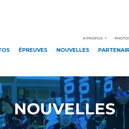
À PROPOS
PHOTOS
FOS
ÉPREUVES
NOUVELLES
PARTENAI
NOUVELLES