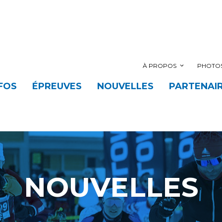
À PROPOS
PHOTOS
FOS
ÉPREUVES
NOUVELLES
PARTENAI
NOUVELLES