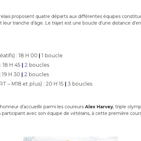
s relais proposent quatre départs aux différentes équipes constit
t leur tranche d’âge. Le trajet est une boucle d’une distance d’e
atifs) : 18 H 00
|
1 boucle
: 18 H 45
|
2 boucles
: 19 H 30
|
2 boucles
T – M18 et plus) : 20 H 15
|
3 boucles
’honneur d’accueillir parmi les coureurs
Alex Harvey
, triple olym
en participant avec son équipe de vétérans, à cette première cours