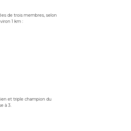
uées de trois membres, selon
nviron 1 km :
pien et triple champion du
e à 3.