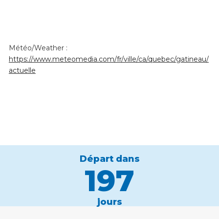
Météo/Weather :
https://www.meteomedia.com/fr/ville/ca/quebec/gatineau/
actuelle
Départ dans
197
jours