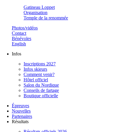
Gatineau Loppet
Organisation
Temple de la renommée
Photos/vidéos
Contact
Bénévoles
English
Infos
Inscriptions 2027
Infos skieurs
Comment venir?
Hôtel officiel
Salon du Nordique
Conseils de fartage
Boutique officielle
Épreuves
Nouvelles
Partenaires
Résultats
Résultats officiels 2026