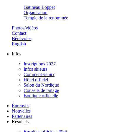
Gatineau Loppet
Organisation
Temple de la renommée
Photos/vidéos
Contact
Bénévoles
English
Infos
Inscriptions 2027
Infos skieurs
Comment venir?
Hôtel officiel
Salon du Nordique
Conseils de fartage
Boutique officielle
Épreuves
Nouvelles
Partenaires
Résultats
Résultats officiels 2026